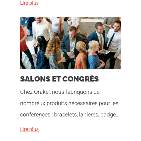
Lire plus
se déroule bien ? Laissez-vous inspirer
par nos années d'expérience !
SALONS ET CONGRÈS
Chez Orakel, nous fabriquons de
nombreux produits nécessaires pour les
conférences : bracelets, lanières, badges,
cavaliers de table, ... Êtes-vous un peu
Lire plus
dépassé ? Alors lisez la suite, car la liste