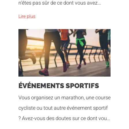
n'êtes pas sûr de ce dont vous avez
besoin pour que votre événement se
Lire plus
déroule correctement ? Laissez-vous
inspirer par nos années d'expérience !
ÉVÉNEMENTS SPORTIFS
Vous organisez un marathon, une course
cycliste ou tout autre événement sportif
? Avez-vous des doutes sur ce dont vous
avez besoin pour que votre événement