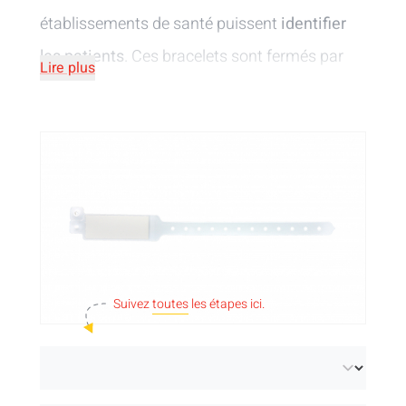
établissements de santé puissent
identifier
les patients
. Ces bracelets sont fermés par
Lire plus
une fermeture à pression en plastique et sont
fournis avec une carte d'insertion pour
enregistrer les données. Nous avons des
bracelets pour adultes et enfants, de
différentes couleurs.
Suivez
toutes
les étapes ici.