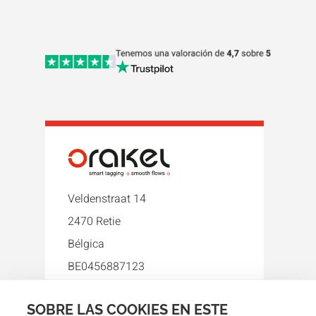
Veldenstraat 14
2470 Retie
Bélgica
BE0456887123
+34 93 396 80 45
SOBRE LAS COOKIES EN ESTE
orakel-es@orakel.com