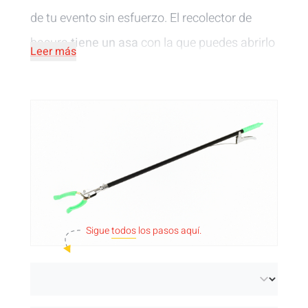
de tu evento sin esfuerzo. El recolector de
basura
tiene un asa
con la que puedes abrirlo
Leer más
y cerrarlo.
Sigue
todos
los pasos aquí.