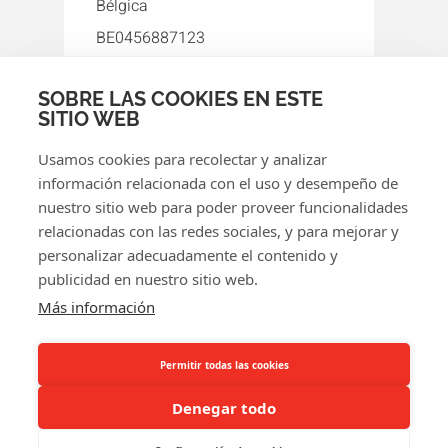
Bélgica
BE0456887123
+34 93 396 80 45
SOBRE LAS COOKIES EN ESTE
orakel-es@orakel.com
SITIO WEB
Facebook
Instagram
LinkedIn
WhatsApp
YouTube
Usamos cookies para recolectar y analizar
información relacionada con el uso y desempeño de
nuestro sitio web para poder proveer funcionalidades
relacionadas con las redes sociales, y para mejorar y
personalizar adecuadamente el contenido y
publicidad en nuestro sitio web.
© 2026 Orakel
Más información
Política de privacidad
Política de cookies
Permitir todas las cookies
Términos y condiciones
Denegar todo
Devoluciones y reembolsos