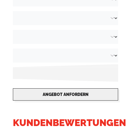
Eine weitere umweltfreundliche Alternative
sind
Papierarmbänder
. Vollständig recycelbar
mit Papier und Karton!
ANGEBOT ANFORDERN
KUNDENBEWERTUNGEN