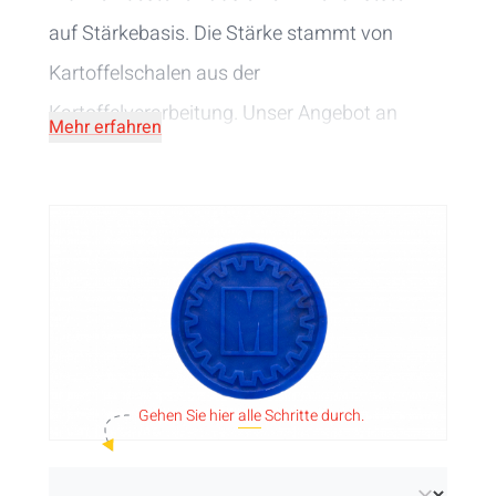
auf Stärkebasis. Die Stärke stammt von
Kartoffelschalen aus der
Kartoffelverarbeitung. Unser Angebot an
Mehr erfahren
biologisch abbaubaren Wertchips umfasst 8
Bio-Farben und 6 Größen. Die Pfandmarken
können mit Ihrem Text oder Logo graviert
oder bedruckt werden, oder Sie entscheiden
sich für eines unserer Standarddesigns.
Gehen Sie hier
alle
Schritte durch.