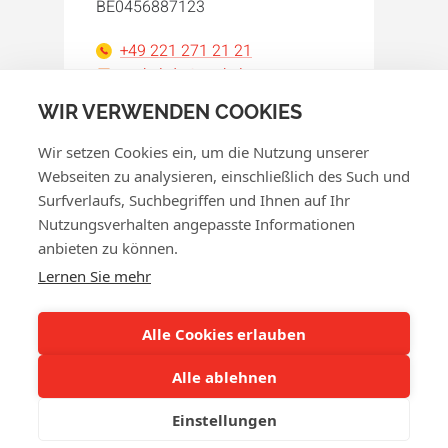
BE0456887123
+49 221 271 21 21
orakel-de@orakel.com
WIR VERWENDEN COOKIES
Facebook
Instagram
LinkedIn
WhatsApp
YouTube
Wir setzen Cookies ein, um die Nutzung unserer
Webseiten zu analysieren, einschließlich des Such und
Surfverlaufs, Suchbegriffen und Ihnen auf Ihr
Nutzungsverhalten angepasste Informationen
anbieten zu können.
© 2026 Orakel
Lernen Sie mehr
Datenschutzerklärung
Cookie-Richtlinie
Alle Cookies erlauben
AGB
Alle ablehnen
Widerrufsrecht
Einstellungen