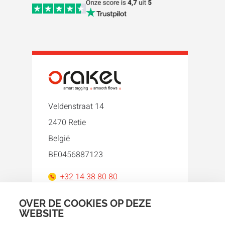
Veldenstraat 14
2470 Retie
België
BE0456887123
+32 14 38 80 80
orakel@orakel.com
OVER DE COOKIES OP DEZE
WEBSITE
Facebook
Instagram
LinkedIn
WhatsApp
YouTube