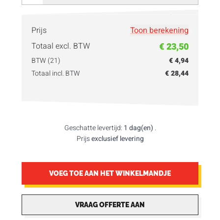
Vul hier je
hoeveelheid
in!
Prijs
Toon berekening
Totaal excl. BTW
€ 23,50
BTW (21)
€ 4,94
Totaal incl. BTW
€ 28,44
Geschatte levertijd:
1 dag(en)
.
Prijs
exclusief levering
VOEG TOE AAN HET WINKELMANDJE
VRAAG OFFERTE AAN