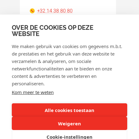
+32 14 38 80 80
orakel@orakel.com
OVER DE COOKIES OP DEZE
WEBSITE
Facebook
Instagram
LinkedIn
WhatsApp
YouTube
We maken gebruik van cookies om gegevens m.b.t.
de prestaties en het gebruik van deze website te
verzamelen & analyseren, om sociale
netwerkfunctionaliteiten aan te bieden en onze
content & advertenties te verbeteren en
personaliseren.
© 2026 Orakel
Kom meer te weten
Privacybeleid
Cookiebeleid
Alle cookies toestaan
Algemene voorwaarden
Weigeren
Retourbeleid
Cookie-instellingen