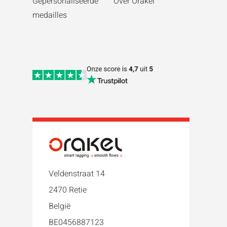
Gepersonaliseerde
Over Orakel
medailles
Veldenstraat 14
2470 Retie
België
BE0456887123