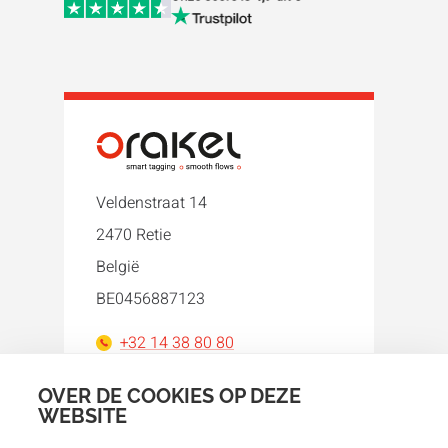
Veldenstraat 14
2470 Retie
België
BE0456887123
+32 14 38 80 80
orakel@orakel.com
OVER DE COOKIES OP DEZE
WEBSITE
Facebook
Instagram
LinkedIn
WhatsApp
YouTube