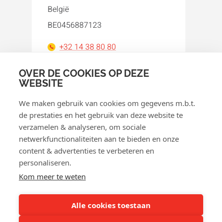
België
BE0456887123
+32 14 38 80 80
orakel@orakel.com
OVER DE COOKIES OP DEZE
WEBSITE
Facebook
Instagram
LinkedIn
WhatsApp
YouTube
We maken gebruik van cookies om gegevens m.b.t.
de prestaties en het gebruik van deze website te
verzamelen & analyseren, om sociale
netwerkfunctionaliteiten aan te bieden en onze
content & advertenties te verbeteren en
personaliseren.
© 2026 Orakel
Kom meer te weten
Privacybeleid
Cookiebeleid
Alle cookies toestaan
Algemene voorwaarden