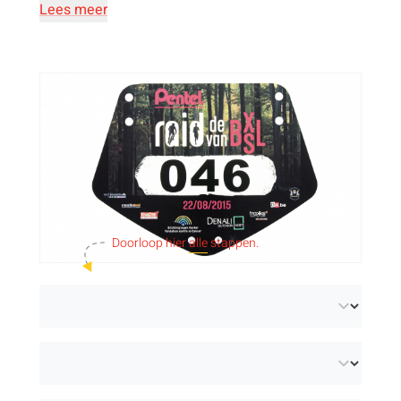
Lees meer
Doorloop hier
alle
stappen.