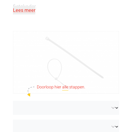
fietskader.
Lees meer
Doorloop hier
alle
stappen.