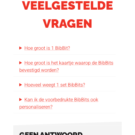
marketingdoeleinden? Dan raden we aan
VEELGESTELDE
BibBits bedrukt in 1 kleur
of
BibBits bedrukt in
VRAGEN
kleur
te bestellen. Hierbij is het mogelijk de
volledige BibBits, inclusief het kaartje te
personaliseren met een eigen logo of ontwerp.
Hoe groot is 1 BibBit?
Combineer deze met
gepersonaliseerde
Hoe groot is het kaartje waarop de BibBits
rugnummers
voor een volledig sportpakket op
bevestigd worden?
maat van jouw evenement.
Hoeveel weegt 1 set BibBits?
Kan ik de voorbedrukte BibBits ook
personaliseren?
GEEN ANTWOORD