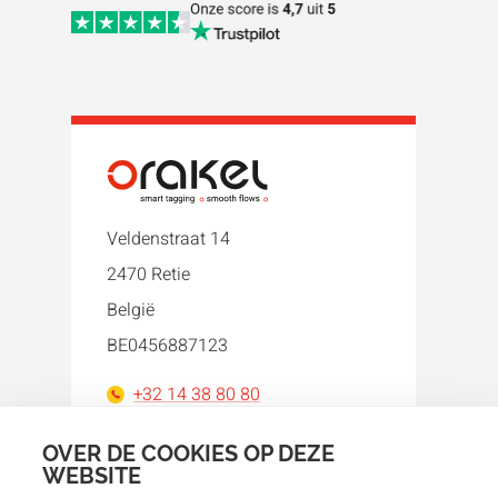
Veldenstraat 14
2470 Retie
België
BE0456887123
+32 14 38 80 80
orakel@orakel.com
OVER DE COOKIES OP DEZE
WEBSITE
Facebook
Instagram
LinkedIn
WhatsApp
YouTube