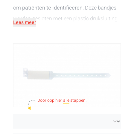
om
patiënten te identificeren
. Deze bandjes
worden gesloten met een plastic druksluiting
Lees meer
en zijn voorzien van een insteekkaartje om
gegevens op te noteren. We hebben bandjes
voor zowel volwassenen als kinderen, in
verschillende kleuren.
Doorloop hier
alle
stappen.