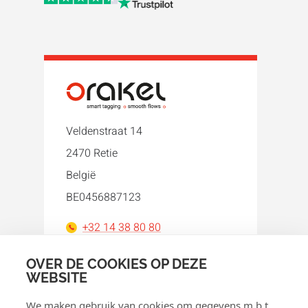
Veldenstraat 14
2470 Retie
België
BE0456887123
+32 14 38 80 80
orakel@orakel.com
OVER DE COOKIES OP DEZE
WEBSITE
Facebook
Instagram
LinkedIn
WhatsApp
YouTube
We maken gebruik van cookies om gegevens m.b.t.