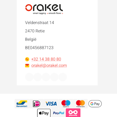
Veldenstraat 14
2470 Retie
België
BE0456887123
+32 14 38 80 80
orakel@orakel.com
Facebook
Instagram
LinkedIn
WhatsApp
YouTube