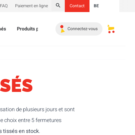
FAQ
Paiement en ligne
Contact
BE
Chercher
més
Produits publicitaires
Indispensables
Promoti
Connectez-vous
Mes paniers
SSÉS
isation de plusieurs jours et sont
e choix entre 5 fermetures
s tissés en stock
.