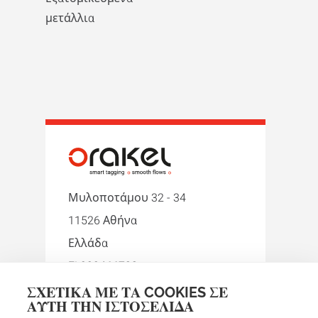
μετάλλια
Μυλοποτάμου 32 - 34
11526 Αθήνα
Ελλάδα
EL999466722
ΣΧΕΤΙΚΆ ΜΕ ΤΑ COOKIES ΣΕ
+30 210 9242274
ΑΥΤΉ ΤΗΝ ΙΣΤΟΣΕΛΊΔΑ
orakel-gr@orakel.com