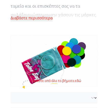
ταμείο και οι επισκέπτες σας να τα
φυλάξουν ώστε να μην χάσουν τις μάρκες.
Διαβάστε περισσότερα
Ακόμη και μετά την εκδήλωσή σας, το
λογότυπό σας θα είναι ορατό γιατί οι
επισκέπετες σας θα μπορούν να
χρησιμοποιήσουν τα πουγκιά με άλλους
τρόπους, π.χ. σαν θήκη για το κινητό τους.
Μπορείτε να επιλέξετε από δύο μεγέθη,
για 50 ή 100 μάρκες
.
Περάστε από
όλα
τα βήματα εδώ