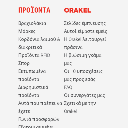
ΠΡΟΪΌΝΤΑ
ORAKEL
Βραχιολάκια
Σελίδες έμπνευσης
Μάρκες
Αυτοί είμαστε εμείς
Κορδόνια λαιμού &
Η Orakel λειτουργεί
διακριτικά
πράσινα
Προϊόντα RFID
Η βιώσιμη γκάμα
Σπορ
μας
Εκτυπωμένα
Οι 10 υποσχέσεις
προϊόντα
μας προς εσάς
Διαφημιστικά
FAQ
προϊόντα
Οι συνεργάτες μας
Αυτά που πρέπει να
Σχετικά με την
έχετε
Orakel
Γωνιά προσφορών
Εξατομικευμένα