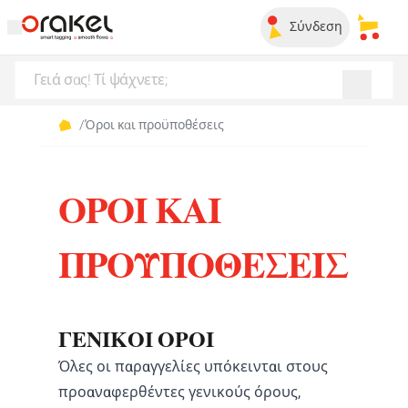
Σύνδεση
Τα απ
/
Όροι και προϋποθέσεις
ΌΡΟΙ ΚΑΙ
ΠΡΟΫΠΟΘΈΣΕΙΣ
ΓΕΝΙΚΟΊ ΌΡΟΙ
Όλες οι παραγγελίες υπόκεινται στους
προαναφερθέντες γενικούς όρους,