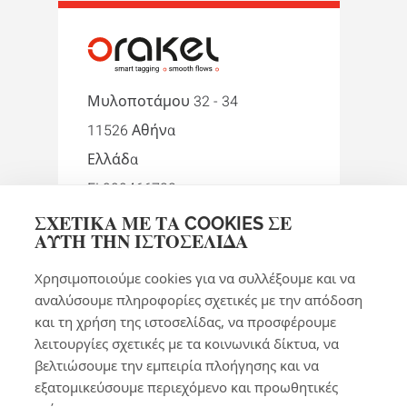
Μυλοποτάμου 32 - 34
11526 Αθήνα
Ελλάδα
EL999466722
ΣΧΕΤΙΚΆ ΜΕ ΤΑ COOKIES ΣΕ
+30 210 9242274
ΑΥΤΉ ΤΗΝ ΙΣΤΟΣΕΛΊΔΑ
orakel-gr@orakel.com
Χρησιμοποιούμε cookies για να συλλέξουμε και να
Facebook
Instagram
LinkedIn
WhatsApp
YouTube
αναλύσουμε πληροφορίες σχετικές με την απόδοση
και τη χρήση της ιστοσελίδας, να προσφέρουμε
λειτουργίες σχετικές με τα κοινωνικά δίκτυα, να
βελτιώσουμε την εμπειρία πλοήγησης και να
εξατομικεύσουμε περιεχόμενο και προωθητικές