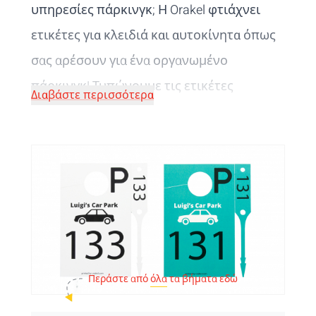
υπηρεσίες πάρκινγκ; Η Orakel φτιάχνει
ετικέτες για κλειδιά και αυτοκίνητα
όπως
σας αρέσουν για ένα οργανωμένο
πάρκινγκ! Τυπώνουμε τις ετικέτες
Διαβάστε περισσότερα
ψηφιακά ώστε να σας εγγυηθούμε έξοχη
φωτογραφική ποιότητα
.
Περάστε από
όλα
τα βήματα εδώ