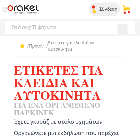
Σύνδεση
Τα απ
Ετικέτες για κλειδιά και
/
Προϊόν
/
αυτοκίνητα
ΕΤΙΚΈΤΕΣ ΓΙΑ
ΚΛΕΙΔΙΆ ΚΑΙ
ΑΥΤΟΚΊΝΗΤΑ
ΓΙΑ ΈΝΑ ΟΡΓΑΝΩΜΈΝΟ
ΠΆΡΚΙΝΓΚ
Έχετε γκαράζ με στόλο οχημάτων;
Οργανώνετε μια εκδήλωση που παρέχει