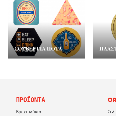
ΣΟΥΒΈΡ ΓΙΑ ΠΟΤΆ
ΠΛΑΣ
ΠΡΟΪΌΝΤΑ
OR
Βραχιολάκια
Σελ