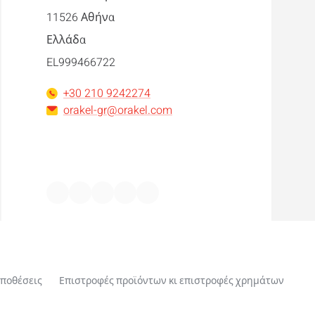
11526 Αθήνα
Ελλάδα
EL999466722
+30 210 9242274
orakel-gr@orakel.com
Facebook
Instagram
LinkedIn
WhatsApp
YouTube
ϋποθέσεις
Επιστροφές προϊόντων κι επιστροφές χρημάτων