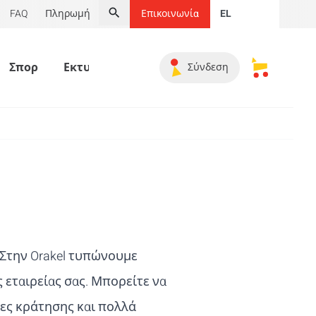
FAQ
Πληρωμή
Επικοινωνία
EL
Αναζήτηση
Σπορ
Εκτυπωμένα προϊόντα
Διαφημιστικά π
Σύνδεση
Τα αποθηκ
 Στην Orakel τυπώνουμε
 εταιρείας σας. Μπορείτε να
ες κράτησης και πολλά