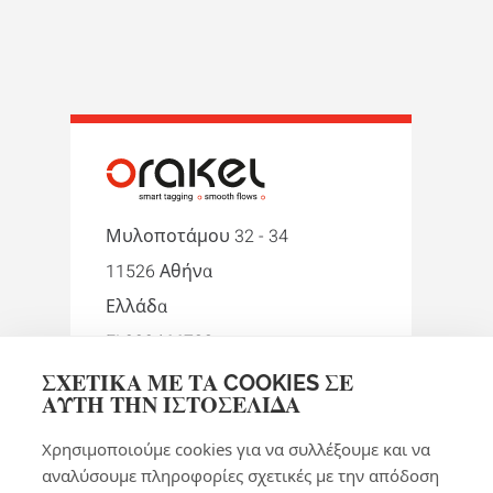
Μυλοποτάμου 32 - 34
11526 Αθήνα
Ελλάδα
EL999466722
ΣΧΕΤΙΚΆ ΜΕ ΤΑ COOKIES ΣΕ
+30 210 9242274
ΑΥΤΉ ΤΗΝ ΙΣΤΟΣΕΛΊΔΑ
orakel-gr@orakel.com
Χρησιμοποιούμε cookies για να συλλέξουμε και να
Facebook
Instagram
LinkedIn
WhatsApp
YouTube
αναλύσουμε πληροφορίες σχετικές με την απόδοση