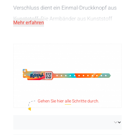
Verschluss dient ein Einmal-Druckknopf aus
Kunststoff. Die Armbänder aus Kunststoff
Mehr erfahren
sind in verschiedenen Farben und Breiten
erhältlich und können außerdem in einer oder
mehreren Farben bedruckt werden.
Gehen Sie hier
alle
Schritte durch.