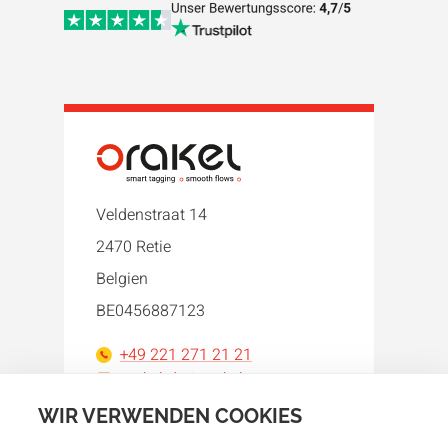
Veldenstraat 14
2470 Retie
Belgien
BE0456887123
+49 221 271 21 21
orakel-de@orakel.com
WIR VERWENDEN COOKIES
Facebook
Instagram
LinkedIn
WhatsApp
YouTube