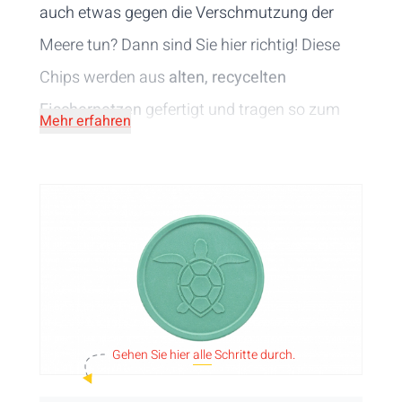
auch etwas gegen die Verschmutzung der
Meere tun? Dann sind Sie hier richtig! Diese
Chips werden aus
alten, recycelten
Fischernetzen
gefertigt und tragen so zum
Mehr erfahren
Schutz des maritimen Lebens bei. Auf diese
Weise reduzieren wir die Abfallmenge, den
CO₂-Ausstoß und den Plastikmüll in den
Meeren. Rettet die Meere!
Gehen Sie hier
alle
Schritte durch.