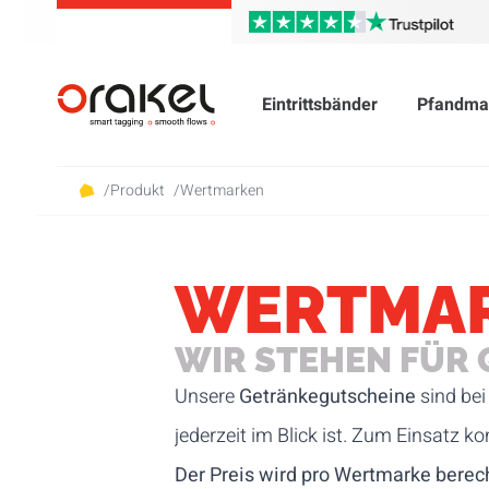
Eintrittsbänder
Pfandma
/
Produkt
/
Wertmarken
WERTMA
WIR STEHEN FÜR 
Unsere
Getränkegutscheine
sind be
jederzeit im Blick ist. Zum Einsatz
Der Preis wird pro Wertmarke berec