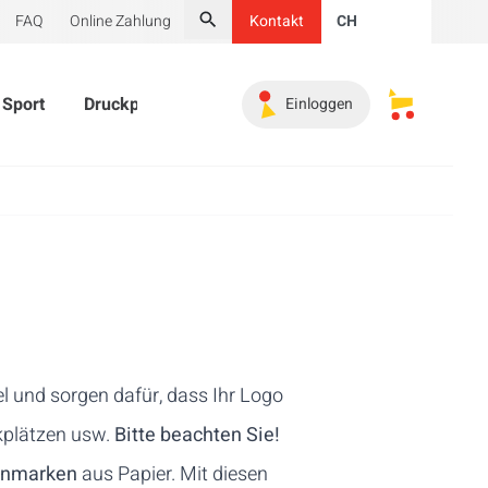
FAQ
Online Zahlung
Kontakt
CH
Suche
Sport
Druckprodukte
Werbeartikel
Must-haves
Einloggen
Meine gesp
l und sorgen dafür, dass Ihr Logo
rkplätzen usw.
Bitte beachten Sie!
enmarken
aus Papier. Mit diesen