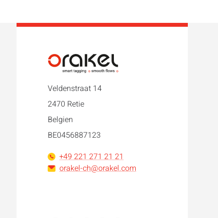
Veldenstraat 14
2470 Retie
Belgien
BE0456887123
+49 221 271 21 21
orakel-ch@orakel.com