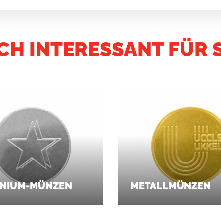
CH INTERESSANT FÜR S
INIUM-MÜNZEN
METALLMÜNZEN