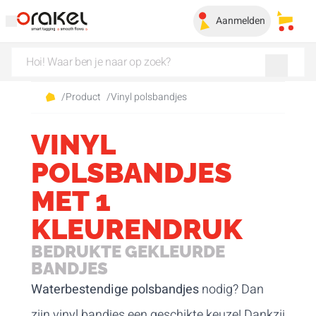
Aanmelden
Mijn 
/
Product
/
Vinyl polsbandjes
VINYL
POLSBANDJES
MET 1
KLEURENDRUK
BEDRUKTE GEKLEURDE
BANDJES
Waterbestendige polsbandjes
nodig? Dan
zijn vinyl bandjes een geschikte keuze! Dankzij