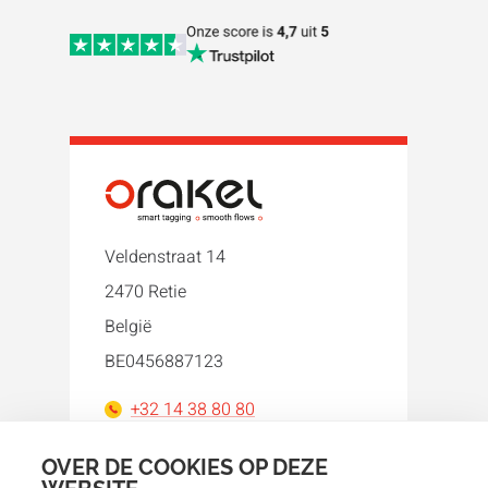
Veldenstraat 14
2470 Retie
België
BE0456887123
+32 14 38 80 80
orakel@orakel.com
OVER DE COOKIES OP DEZE