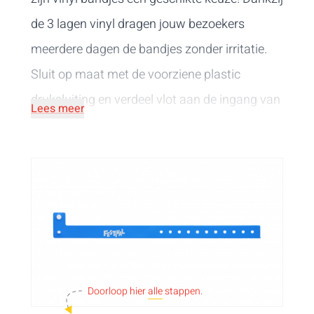
de 3 lagen vinyl dragen jouw bezoekers
meerdere dagen de bandjes zonder irritatie.
Sluit op maat met de voorziene plastic
druksluiting en verdeel vlot aan de ingang van
Lees meer
je waterpark, hotel, festival, ... Op zoek naar
gepersonaliseerde bandjes voor een
eenkleurig logo of tekst? Dan zijn vinyl
polsbandjes met een bedrukking in één kleur
de perfecte keuze. Kies uit verschillende
kleuren van bandjes en 3 breedtes: extra smal,
smal en bandjes met een verbreding. De
Doorloop hier
alle
stappen.
drukkleur bepaal je volledig zelf!