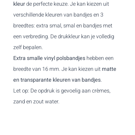
kleuren van bandjes, zowel mat als glanzend.
kleur
de perfecte keuze. Je kan kiezen uit
Vinyl polsbandjes met verbreding
verschillende kleuren van bandjes en 3
Deze bandjes hebben een groter
breedtes: extra smal, smal en bandjes met
drukoppervlak van 50 x 17 mm zodat jouw
een verbreding. De drukkleur kan je volledig
opdruk extra in de verf staat. Kies uit 12
zelf bepalen.
verschillende kleuren van bandjes, zowel mat
Extra smalle vinyl polsbandjes
hebben een
als glanzend.
breedte van 16 mm. Je kan kiezen uit
matte
Voor polsbandjes met RFID technologie, bekijk
en transparante kleuren van bandjes
.
de
vinyl NFC-bandjes bedrukt met 1 kleur
.
Let op: De opdruk is gevoelig aan crèmes,
zand en zout water.