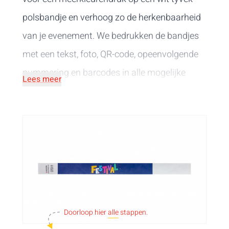
polsbandje en verhoog zo de herkenbaarheid
van je evenement. We bedrukken de bandjes
met een tekst, foto, QR-code, opeenvolgende
nummering en barcodes in alle mogelijke
Lees meer
kleuren. Onze
bedrukking
gebeurt
digitaal
en
is daardoor erg gedetailleerd. Met
gepersonaliseerde bandjes
bezorg je
bovendien jouw sponsors extra visibiliteit.
Tyvek is een waterbestendig en stevig
materiaal dat geschikt is voor
toegangscontrole. Let op, niet te verwarren
Doorloop hier
alle
stappen.
met onze
papieren bandjes
.