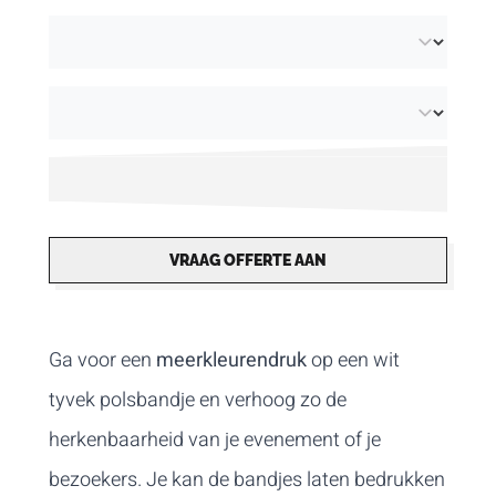
Kies voor tyvek polsbandjes met een breedte
van 19 mm of 25 mm. Sluit ze snel een
eenvoudig met de voorziene kleefstrook op
maat. We leveren de tyvek bandjes altijd op
vellen per 10 stuks. Zo verdeel je ze makkelijk
aan de ingang. Naast bedrukking in kleur,
bieden we ook
tyvek polsbandjes met zwarte
VRAAG OFFERTE AAN
druk
aan voor een contrastrijk resultaat.
Ga voor een
meerkleurendruk
op een wit
tyvek polsbandje en verhoog zo de
herkenbaarheid van je evenement of je
bezoekers. Je kan de bandjes laten bedrukken