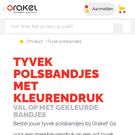
Aanmelden
Mijn 
/
Product
/
Tyvek polsbandjes
TYVEK
POLSBANDJES
MET
KLEURENDRUK
VAL OP MET GEKLEURDE
BANDJES
Bestel jouw tyvek polsbandjes bij Orakel! Ga
voor een meerkleurendruk op een wit tyvek