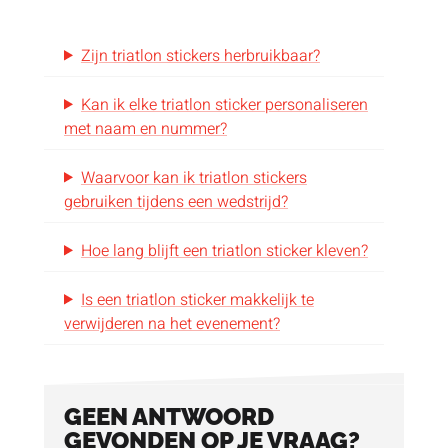
sportevenementen. Ze zorgen voor:
Zijn triatlon stickers herbruikbaar?
snelle identificatie van atleten
efficiënte organisatie en registratie
Kan ik elke triatlon sticker personaliseren
consistente visuele branding
met naam en nummer?
extra zichtbaarheid voor sponsors
Waarvoor kan ik triatlon stickers
Met jarenlange ervaring in sport- en
gebruiken tijdens een wedstrijd?
evenementproducten begrijpt Orakel de
Hoe lang blijft een triatlon sticker kleven?
behoeften van organisatoren. Onze triatlon
stickers combineren gebruiksgemak,
Is een triatlon sticker makkelijk te
verwijderen na het evenement?
aanpasbaarheid en visuele impact in één
product. Bovendien begeleiden we je graag bij
het ontwerpen en kiezen van de juiste
GEEN ANTWOORD
formaten en opmaak. De sportstickers leveren
GEVONDEN OP JE VRAAG?