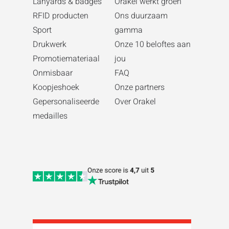
Lanyards & badges
Orakel werkt groen
RFID producten
Ons duurzaam
Sport
gamma
Drukwerk
Onze 10 beloftes aan
Promotiemateriaal
jou
Onmisbaar
FAQ
Koopjeshoek
Onze partners
Gepersonaliseerde
Over Orakel
medailles