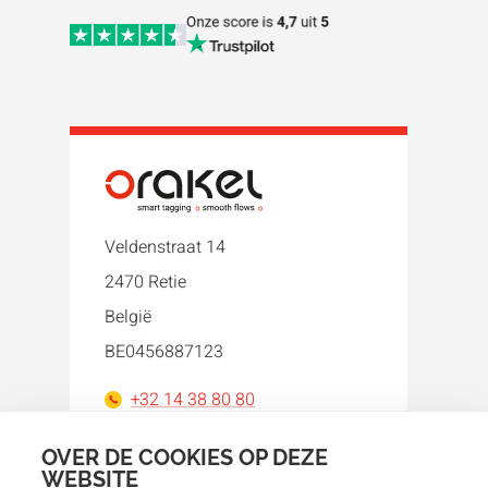
Veldenstraat 14
2470 Retie
België
BE0456887123
+32 14 38 80 80
orakel@orakel.com
OVER DE COOKIES OP DEZE
WEBSITE
Facebook
Instagram
LinkedIn
WhatsApp
YouTube