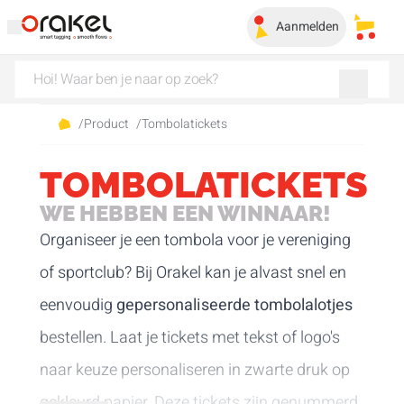
Aanmelden
Mijn 
/
Product
/
Tombolatickets
TOMBOLATICKETS
WE HEBBEN EEN WINNAAR!
Organiseer je een tombola voor je vereniging
of sportclub? Bij Orakel kan je alvast snel en
eenvoudig
gepersonaliseerde tombolalotjes
bestellen. Laat je tickets met tekst of logo's
naar keuze personaliseren in zwarte druk op
gekleurd papier. Deze tickets zijn genummerd