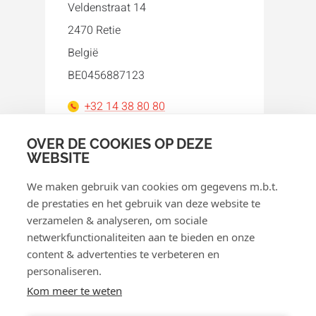
Veldenstraat 14
2470 Retie
België
BE0456887123
+32 14 38 80 80
orakel@orakel.com
OVER DE COOKIES OP DEZE
WEBSITE
Facebook
Instagram
LinkedIn
WhatsApp
YouTube
We maken gebruik van cookies om gegevens m.b.t.
de prestaties en het gebruik van deze website te
verzamelen & analyseren, om sociale
netwerkfunctionaliteiten aan te bieden en onze
content & advertenties te verbeteren en
personaliseren.
© 2026 Orakel
Kom meer te weten
Privacybeleid