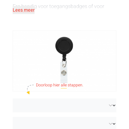
Erg handig voor toegangsbadges of voor
Lees meer
wintersport.
Doorloop hier
alle
stappen.