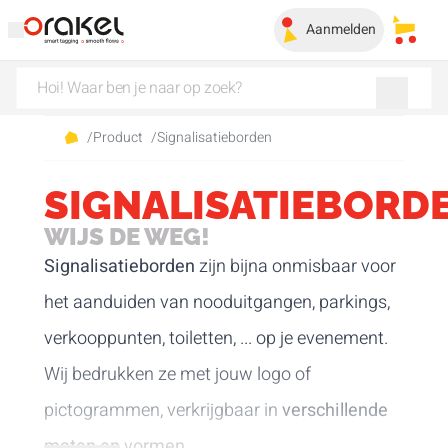
Aanmelden
Mijn 
/
Product
/
Signalisatieborden
SIGNALISATIEBORD
WIJS DE WEG!
Signalisatieborden
zijn bijna onmisbaar voor
het aanduiden van nooduitgangen, parkings,
verkooppunten, toiletten, ... op je evenement.
Wij bedrukken ze met jouw logo of
pictogrammen, verkrijgbaar in
verschillende
maten en vormen
.