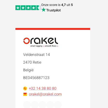
Veldenstraat 14
2470 Retie
België
BE0456887123
+32 14 38 80 80
orakel@orakel.com
Facebook
Instagram
LinkedIn
WhatsApp
YouTube