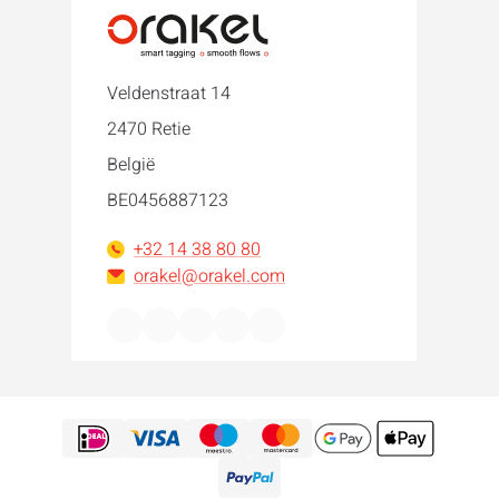
Veldenstraat 14
2470 Retie
België
BE0456887123
+32 14 38 80 80
orakel@orakel.com
Facebook
Instagram
LinkedIn
WhatsApp
YouTube