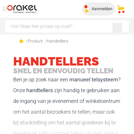
Aanmelden
Mijn 
/
Product
/
Handtellers
HANDTELLERS
SNEL EN EENVOUDIG TELLEN
Ben je op zoek naar een
manueel telsysteem
?
Onze
handtellers
zijn handig te gebruiken aan
de ingang van je evenement of winkelcentrum
om het aantal bezoekers te tellen, maar ook
bij stocktelling om het aantal goederen bij te
houden of zelfs voor het tellen van het aantal