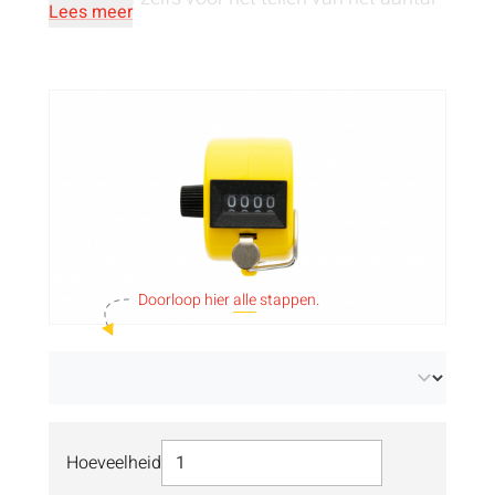
Lees meer
slagen tijdens een spelletje golf.
Doorloop hier
alle
stappen.
Selecteer Hoeveelheid
Hoeveelheid