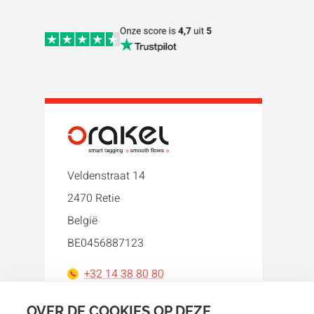
Veldenstraat 14
2470 Retie
België
BE0456887123
+32 14 38 80 80
orakel@orakel.com
OVER DE COOKIES OP DEZE