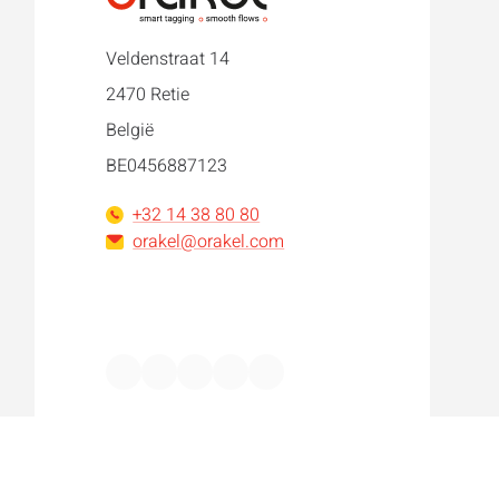
Veldenstraat 14
2470 Retie
België
BE0456887123
+32 14 38 80 80
orakel@orakel.com
Facebook
Instagram
LinkedIn
WhatsApp
YouTube