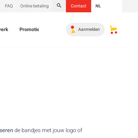
FAQ
Online betaling
Contact
NL
Zoeken
werk
Promotiemateriaal
Onmisbaar
Koopjeshoek
Aanmelden
Mijn opges
iseren
de bandjes met jouw logo of