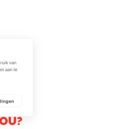
ruik van
en aan te
llingen
JOU?