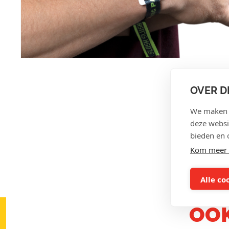
OVER D
We maken g
deze websi
bieden en 
Kom meer 
Alle co
OOK