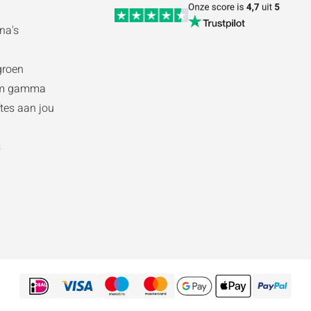
na's
groen
am gamma
tes aan jou
s