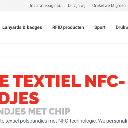
Inspiratiepagina's
Dit zijn wij
Orakel werkt groen
Lanyards & badges
RFID producten
Sport
Druk
 TEXTIEL NFC-
DJES
NDJES MET CHIP
te textiel polsbandjes met NFC-technologie. We
personal