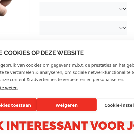
E COOKIES OP DEZE WEBSITE
ebruik van cookies om gegevens m.b.t. de prestaties en het geb
te te verzamelen & analyseren, om sociale netwerkfunctionaliteit
KLANTENREVIEWS
onze content & advertenties te verbeteren en personaliseren.
te weten
okies toestaan
Weigeren
Cookie-inste
 INTERESSANT VOOR 