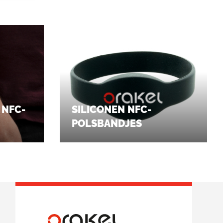
 NFC-
SILICONEN NFC-
POLSBANDJES