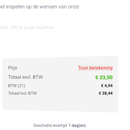
nel inspelen op de wensen van onze
jken. Wil je jouw munten
s
in diverse duurzame materialen.
Prijs
Toon berekening
Totaal excl. BTW
€ 23,50
BTW (21)
€ 4,94
Totaal incl. BTW
€ 28,44
Geschatte levertijd:
1 dag(en)
.