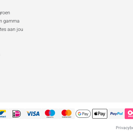
groen
am gamma
tes aan jou
s
Privacyb