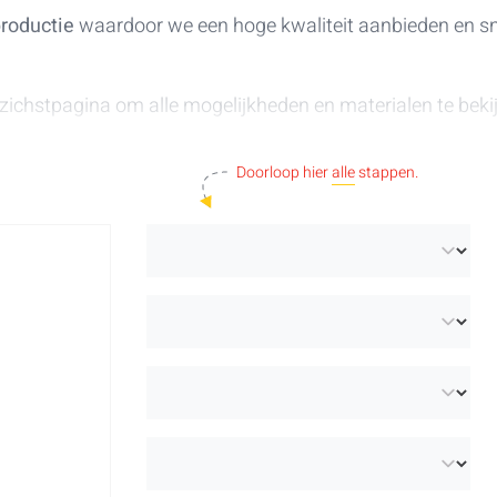
productie
waardoor we een hoge kwaliteit aanbieden en s
zichstpagina om alle mogelijkheden en materialen te beki
rp? Ontdek het ruime aanbod aan
gepersonaliseerde jeton
Doorloop hier
alle
stappen.