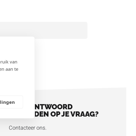
ruik van
N
en aan te
llingen
GEEN ANTWOORD
GEVONDEN OP JE VRAAG?
Contacteer ons.