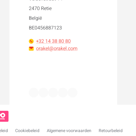
2470 Retie
België
BE0456887123
+32 14 38 80 80
orakel@orakel.com
Facebook
Instagram
LinkedIn
WhatsApp
YouTube
eleid
Cookiebeleid
Algemene voorwaarden
Retourbeleid