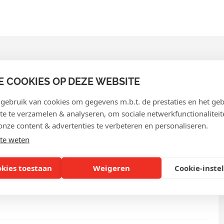
E COOKIES OP DEZE WEBSITE
ebruik van cookies om gegevens m.b.t. de prestaties en het geb
VEELGESTELDE VRAGE
te te verzamelen & analyseren, om sociale netwerkfunctionaliteit
onze content & advertenties te verbeteren en personaliseren.
te weten
okies toestaan
Weigeren
Cookie-inste