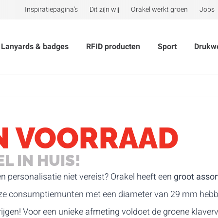
Inspiratiepagina's
Dit zijn wij
Orakel werkt groen
Jobs
Lanyards & badges
RFID producten
Sport
Drukw
IN VOORRAAD
L IN HUIS!
en personalisatie niet vereist? Orakel heeft een
groot asso
eze consumptiemunten met een diameter van 29 mm hebb
rijgen! Voor een unieke afmeting voldoet de groene klaver