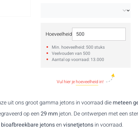
Selecteer Hoeveelheid
Hoeveelheid
Min. hoeveelheid: 500 stuks
Veelvouden van 500
Aantal op voorraad: 13.000
Vul hier je
hoeveelheid
in!
uze uit ons groot gamma jetons in voorraad die
meteen g
gegraveerd op een
29 mm
jeton. De ontwerpen met een ster
k
bioafbreekbare jetons
en
visnetjetons
in voorraad.