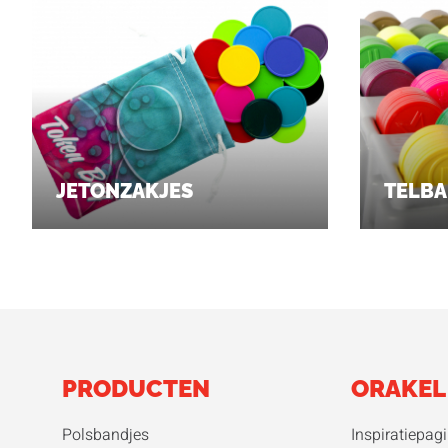
JETONZAKJES
TELB
PRODUCTEN
ORAKEL
Polsbandjes
Inspiratiepagi