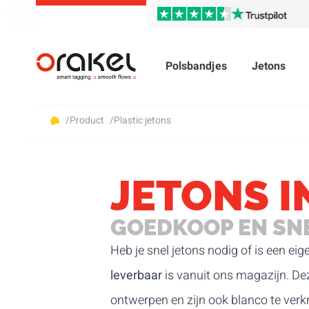
Polsbandjes
Jetons
/
Product
/
Plastic jetons
JETONS 
GOEDKOOP EN SNE
Heb je snel jetons nodig of is een eig
leverbaar
is vanuit ons magazijn. D
ontwerpen en zijn ook blanco te verk