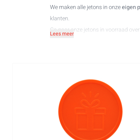
We maken alle jetons in onze
eigen 
klanten.
Ga naar onze
jetons in voorraad
over
Lees meer
personaliseren met een eigen ontwe