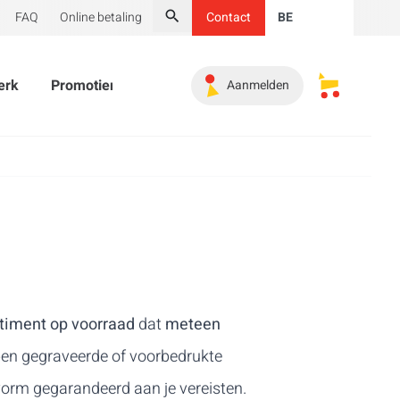
FAQ
Online betaling
Contact
BE
Zoeken
erk
Promotiemateriaal
Onmisbaar
Koopjeshoek
Aanmelden
Mijn opges
rtiment op voorraad
dat
meteen
en gegraveerde of voorbedrukte
vorm gegarandeerd aan je vereisten.