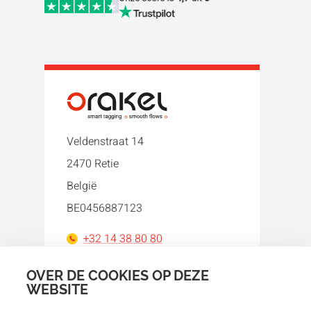
Veldenstraat 14
2470 Retie
België
BE0456887123
+32 14 38 80 80
orakel@orakel.com
OVER DE COOKIES OP DEZE
WEBSITE
Facebook
Instagram
LinkedIn
WhatsApp
YouTube