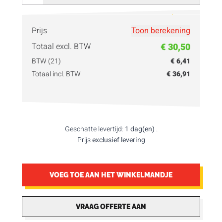
Vul hier je
hoeveelheid
in!
Prijs
Toon berekening
Totaal excl. BTW
€ 30,50
BTW (21)
€ 6,41
Totaal incl. BTW
€ 36,91
Geschatte levertijd:
1 dag(en)
.
Prijs
exclusief levering
VOEG TOE AAN HET WINKELMANDJE
VRAAG OFFERTE AAN