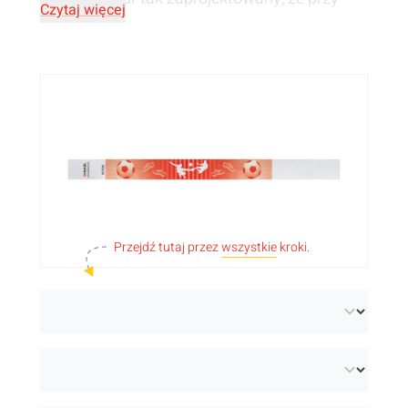
Czytaj więcej
próbie jej odpięcia ulega rozdarciu. Nie ma
możliwości oszustwa! Wybierz
personalizację, która ci odpowiada: zadruk w
jednym kolorze, kilku kolorach lub bez
nadruku, opaski z magazynu lub opaski dla
dzieci. Jeśli szukasz bardziej zrównoważonej
opcji, oferujemy
opaski tyvek bez odpadów
i
Przejdź tutaj przez
wszystkie
kroki.
opaski papierowe
.