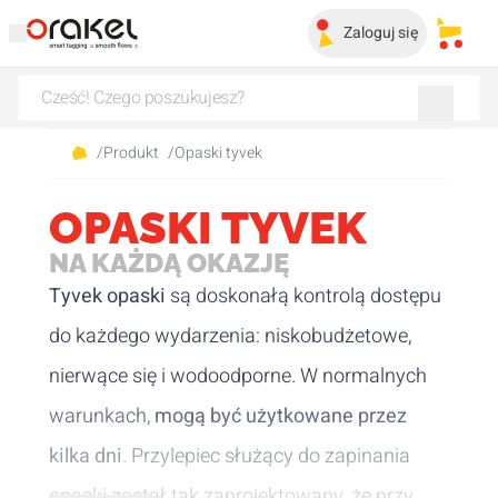
Zaloguj się
Moje 
/
Produkt
/
Opaski tyvek
OPASKI TYVEK
NA KAŻDĄ OKAZJĘ
Tyvek opaski
są doskonałą kontrolą dostępu
do każdego wydarzenia: niskobudżetowe,
nierwące się i wodoodporne. W normalnych
warunkach,
mogą być użytkowane przez
kilka dni
. Przylepiec służący do zapinania
opaski został tak zaprojektowany, że przy