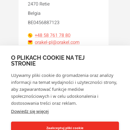
2470 Retie
Belgia
BE0456887123
+48 58 761 78 80
orakel-pl@orakel.com
O PLIKACH COOKIE NA TEJ
Facebook
Instagram
LinkedIn
WhatsApp
YouTube
STRONIE
Używamy pliki cookie do gromadzenia oraz analizy
informacji na temat wydajności i użyteczności strony,
aby zagwarantować funkcje mediów
społecznościowych i w celu udoskonalenia i
dostosowania treści oraz reklam.
© 2026 Orakel
Dowiedz się więcej
Polityka prywatności
Polityka cookie
Zaakceptuj pliki cookie