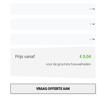
breedtes (19 mm of 25 mm). We bedrukken
de tyvek bandjes steeds per vel van 10 stuks.
Sluit de polsbandjes met behulp van de
voorziene kleefstrook
op maat van de
bezoekers en voorkom fraude!
Mag het nog kleurrijker en opvallender? Kies
dan voor
tyvek bandjes met bedrukking in
Prijs vanaf
€ 0,04
kleur
.
voor de grootste hoeveelheden
VRAAG OFFERTE AAN