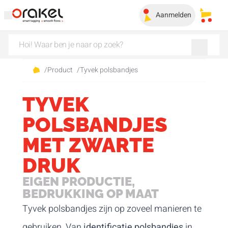
Aanmelden
Mijn 
/
Product
/
Tyvek polsbandjes
TYVEK
POLSBANDJES
MET ZWARTE
DRUK
EIGEN PRODUCTIE,
BEDRUKKING OP MAAT
Tyvek polsbandjes zijn op zoveel manieren te
gebruiken. Van
identificatie polsbandjes
in