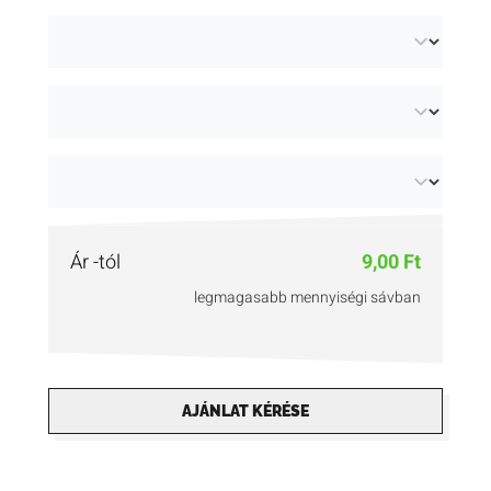
karszalagot
, illetve a
papír karszalagot
.
Ár -tól
9,00 Ft
legmagasabb mennyiségi sávban
AJÁNLAT KÉRÉSE