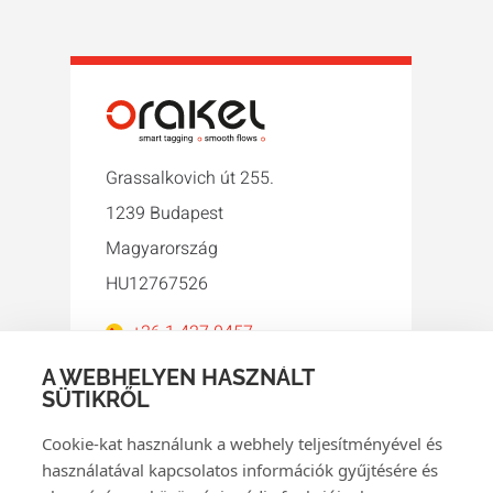
Grassalkovich út 255.
1239 Budapest
Magyarország
HU12767526
+36 1 427 0457
orakel@orakel.hu
A WEBHELYEN HASZNÁLT
SÜTIKRŐL
Facebook
Instagram
LinkedIn
WhatsApp
YouTube
Cookie-kat használunk a webhely teljesítményével és
használatával kapcsolatos információk gyűjtésére és