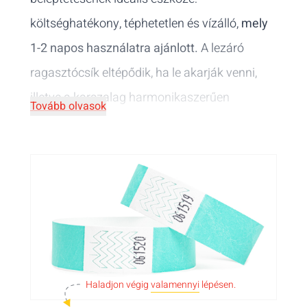
költséghatékony, téphetetlen és vízálló,
mely
1-2 napos használatra ajánlott.
A lezáró
ragasztócsík eltépődik, ha le akarják venni,
illetve a karszalag harmonikaszerűen
Tovább olvasok
összehajlik, ha azt nyújtják. Nem átruházható!
Válassza az önnek legmegfelelőbb
megszemélyesítést: nyomtatás nélküli
karszalagot, vagy standard grafikát készletről,
egyszín, vagy full color nyomtatást, esetleg
gyerek karszalagot. Ha még
környezettudatosabb megoldást keres,
Haladjon végig
valamennyi
lépésen.
válassza a
hulladékmentes tyvek