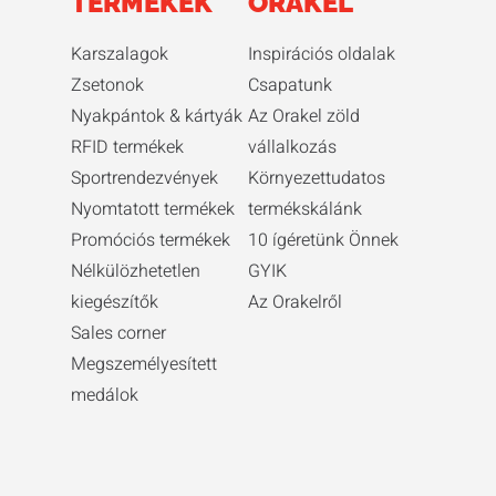
TERMÉKEK
ORAKEL
Karszalagok
Inspirációs oldalak
Zsetonok
Csapatunk
Nyakpántok & kártyák
Az Orakel zöld
RFID termékek
vállalkozás
Sportrendezvények
Környezettudatos
Nyomtatott termékek
termékskálánk
Promóciós termékek
10 ígéretünk Önnek
Nélkülözhetetlen
GYIK
kiegészítők
Az Orakelről
Sales corner
Megszemélyesített
medálok