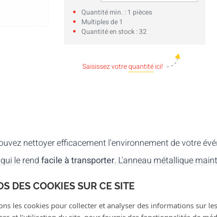
Quantité min. : 1 pièces
Multiples de 1
Quantité en stock : 32
Saisissez votre
quantité
ici!
pouvez nettoyer efficacement l'environnement de votre év
 qui le rend
facile à transporter
. L'anneau métallique maint
d. La bague en or a un diamètre de 40 cm.
OS DES COOKIES SUR CE SITE
ons les cookies pour collecter et analyser des informations sur le
s et l'utilisation du site, pour fournir des fonctionnalités de mé