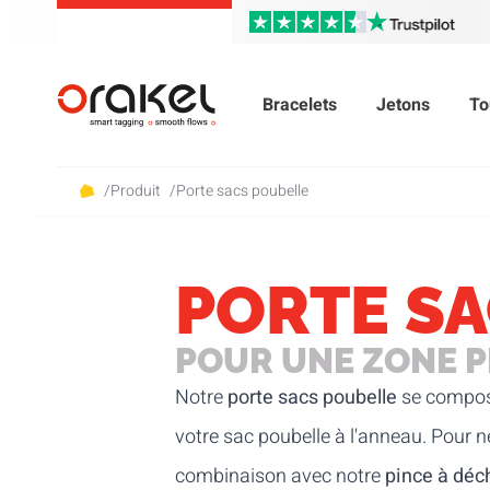
Bracelets
Jetons
To
/
Produit
/
Porte sacs poubelle
PORTE S
POUR UNE ZONE 
Notre
porte sacs poubelle
se compos
votre sac poubelle à l'anneau. Pour n
combinaison avec notre
pince à déc