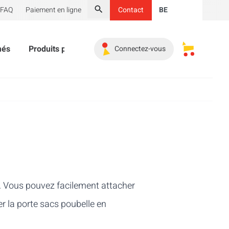
FAQ
Paiement en ligne
Contact
BE
Chercher
més
Produits publicitaires
Indispensables
Promoti
Connectez-vous
Mes paniers
 Vous pouvez facilement attacher
er la porte sacs poubelle en