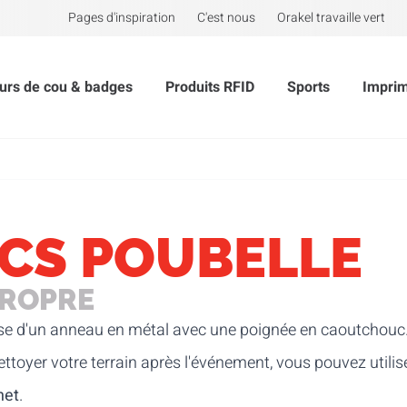
Pages d'inspiration
C'est nous
Orakel travaille vert
urs de cou & badges
Produits RFID
Sports
Impri
ACS POUBELLE
PROPRE
e d'un anneau en métal avec une poignée en caoutchouc.
ettoyer votre terrain après l'événement, vous pouvez utilis
het
.