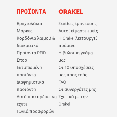
ΠΡΟΪΌΝΤΑ
ORAKEL
Βραχιολάκια
Σελίδες έμπνευσης
Μάρκες
Αυτοί είμαστε εμείς
Κορδόνια λαιμού &
Η Orakel λειτουργεί
διακριτικά
πράσινα
Προϊόντα RFID
Η βιώσιμη γκάμα
Σπορ
μας
Εκτυπωμένα
Οι 10 υποσχέσεις
προϊόντα
μας προς εσάς
Διαφημιστικά
FAQ
προϊόντα
Οι συνεργάτες μας
Αυτά που πρέπει να
Σχετικά με την
έχετε
Orakel
Γωνιά προσφορών