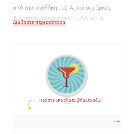
από την αποθήκη μας. Αυτές οι μάρκες
διαμέτρου 29 χιλ έχουν ανάγλυφα ή
Διαβάστε περισσότερα
προεκτυπωμένα σχέδια και διατίθενται
επίσης κενά! Για ένα μοναδικό μέγεθος, το
πράσινο τυχερό τριφύλλι είναι σίγουρο
ότι θα ικανοποιήσει τις απαιτήσεις σας.
Κατασκευάζουμε όλα τα νομίσματα στη
δική μας παραγωγή
, πράγμα που σημαίνει
ότι προσφέρουμε υψηλή ποιότητα και
Περάστε από
όλα
τα βήματα εδώ
ανταποκρινόμαστε γρήγορα στις
απαιτήσεις των πελατών μας.
Μεταβείτε στη σελίδα επισκόπησης των