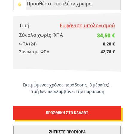
Προσθέστε επιπλέον χρώμα
6
Εισάγετε την
ποσότητά
σας εδώ!
Τιμή
Εμφάνιση υπολογισμού
Σύνολο χωρίς ΦΠΑ
34,50 €
ΦΠΑ (24)
8,28 €
Σύνολο με ΦΠΑ
42,78 €
Εκτιμώμενος χρόνος παράδοσης :
3 μέρα(ες)
.
Τιμή
δεν περιλαμβάνει την παράδοση
ΠΡΟΣΘΉΚΗ ΣΤΟ ΚΑΛΆΘΙ
ΖΗΤΉΣΤΕ ΠΡΟΣΦΟΡΆ