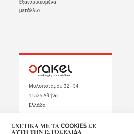
Εξατομικευμένα
μετάλλια
Μυλοποτάμου 32 - 34
11526 Αθήνα
Ελλάδα
EL999466722
ΣΧΕΤΙΚΆ ΜΕ ΤΑ COOKIES ΣΕ
+30 210 9242274
ΑΥΤΉ ΤΗΝ ΙΣΤΟΣΕΛΊΔΑ