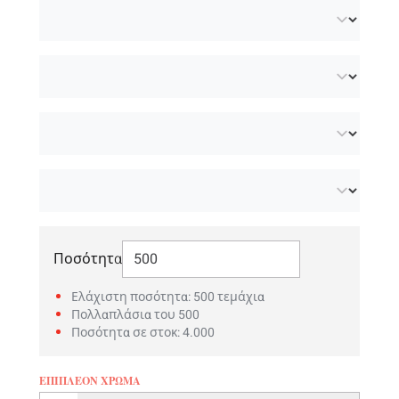
μαρκών μας σε απόθεμα
για να δείτε όλες
τις δυνατότητες και τα υλικά. Θα θέλατε να
εξατομικεύσετε τα νομίσματά σας με το
δικό σας σχέδιο; Ανακαλύψτε τη μεγάλη
γκάμα
εξατομικευμένων μαρκών
σε
διάφορα ανθεκτικά υλικά.
Επιλέξτε Ποσότητα
Ποσότητα
Ελάχιστη ποσότητα: 500 τεμάχια
Πολλαπλάσια του 500
Ποσότητα σε στοκ: 4.000
ΕΠΙΠΛΈΟΝ ΧΡΏΜΑ