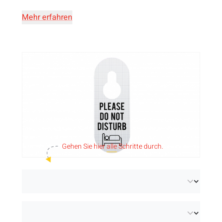
Mehr erfahren
Gehen Sie hier
alle
Schritte durch.