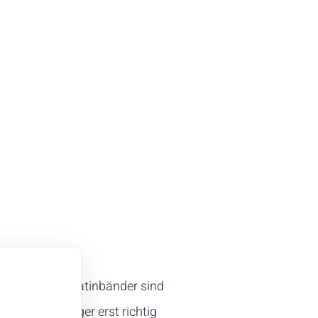
d 20 mm
. Die Satinbänder sind
chlüsselanhänger erst richtig