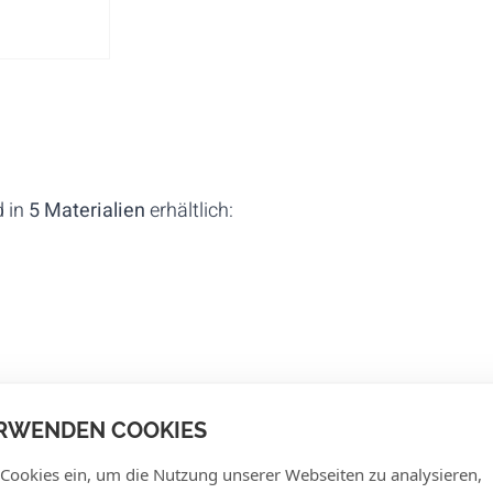
 in
5 Materialien
erhältlich:
rem Logo/Motiv in Farbe bedruckt.
RWENDEN COOKIES
Breiten erhältlich. Sie haben die Wahl zwischen
15 mm un
 Cookies ein, um die Nutzung unserer Webseiten zu analysieren,
5 mm erhältlich. Mit einem zusätzlichen Haken sind Ihre S