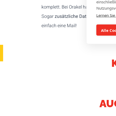
einschließ
komplett. Bei Orakel haben Sie die 
Nutzungsve
Lernen Sie
Sogar
zusätzliche Daten
wie Namen,
einfach eine
Mail
!
Alle Co
AU