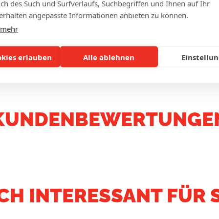
lich des Such und Surfverlaufs, Suchbegriffen und Ihnen auf Ihr
Wahl aus
3 verschiedenen Haken
: Schlüsselring, Luxusha
rhalten angepasste Informationen anbieten zu können.
 mehr
 Nummern usw. können auf die Schlüsselanhänger gedruc
okies erlauben
Alle ablehnen
Einstellu
KUNDENBEWERTUNGE
CH INTERESSANT FÜR S