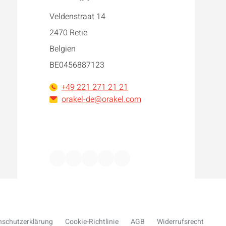
Veldenstraat 14
2470 Retie
Belgien
BE0456887123
+49 221 271 21 21
orakel-de@orakel.com
Facebook
Instagram
LinkedIn
WhatsApp
YouTube
nschutzerklärung
Cookie-Richtlinie
AGB
Widerrufsrecht