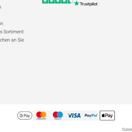
n
ün
s Sortiment
chen an Sie
Date