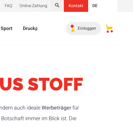
FAQ
Online Zahlung
Kontakt
DE
Suche
Sport
Druckprodukte
Werbeartikel
Must-haves
Einloggen
Meine gesp
US STOFF
ondern auch ideale
Werbeträger
für
e Botschaft immer im Blick ist. Die