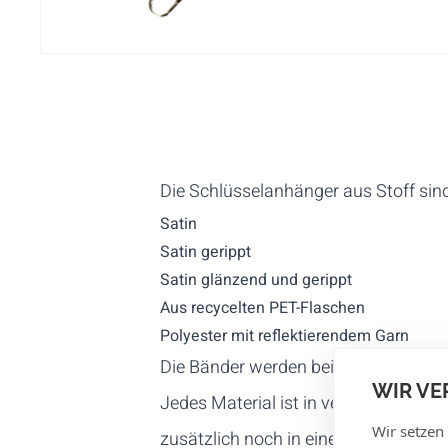
Die Schlüsselanhänger aus Stoff sind
Satin
Satin gerippt
Satin glänzend und gerippt
Aus recycelten PET-Flaschen
Polyester mit reflektierendem Garn
Die Bänder werden beidseitig mit Ih
WIR VE
Jedes Material ist in verschiedenen 
Wir setzen
zusätzlich noch in einer Breite von 2