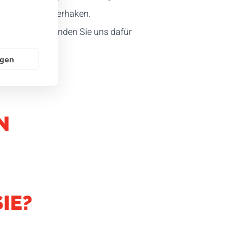
ken und Karabinerhaken.
kt werden. Senden Sie uns dafür
ngen
N
IE?