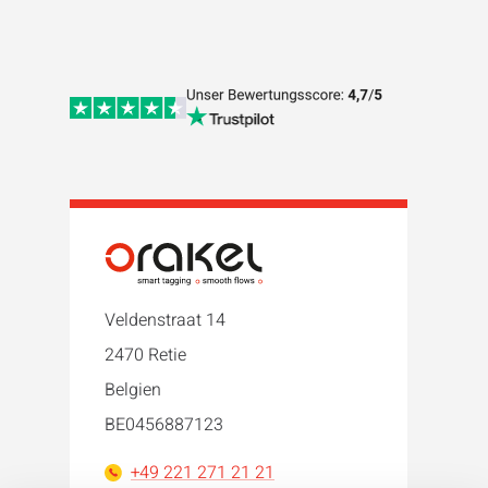
Veldenstraat 14
2470 Retie
Belgien
BE0456887123
+49 221 271 21 21