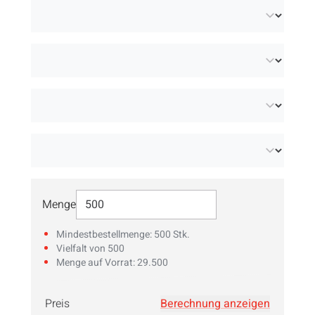
Möchten Sie Ihre Münzen mit Ihrem eigenen
Entwurf personalisieren? Entdecken Sie die
große Auswahl an
personalisierten
Wertmarken
aus verschiedenen langlebigen
Materialien.
Menge
Menge
Mindestbestellmenge: 500 Stk.
Vielfalt von 500
Menge auf Vorrat: 29.500
Preis
Berechnung anzeigen
Geben Sie hier Ihre
Menge
ein!